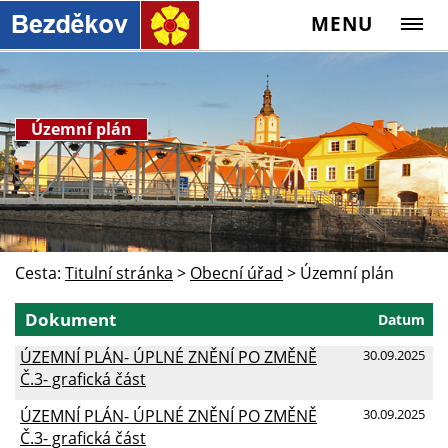
MENU
Územní plán
Cesta:
Titulní stránka
>
Obecní úřad
>
Územní plán
Dokument
Datum
ÚZEMNÍ PLÁN- ÚPLNÉ ZNĚNÍ PO ZMĚNĚ
30.09.2025
Č.3- grafická část
ÚZEMNÍ PLÁN- ÚPLNÉ ZNĚNÍ PO ZMĚNĚ
30.09.2025
Č.3- grafická část