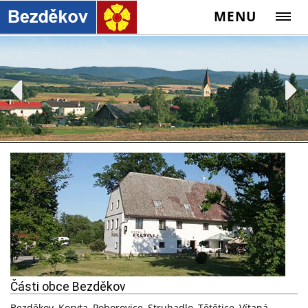
MENU
Části obce Bezděkov
Bezděkov, Koryta, Poborovice, Struhadlo, Tětětice, Vítaná