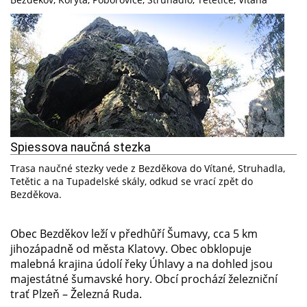
Spiessova naučná stezka
Trasa naučné stezky vede z Bezděkova do Vítané, Struhadla,
Tetětic a na Tupadelské skály, odkud se vrací zpět do
Bezděkova.
Obec Bezděkov leží v předhůří Šumavy, cca 5 km
jihozápadně od města Klatovy. Obec obklopuje
malebná krajina údolí řeky Úhlavy a na dohled jsou
majestátné šumavské hory. Obcí prochází železniční
trať Plzeň – Železná Ruda.