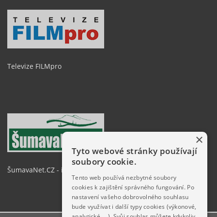
Televize FILMpro
×
Tyto webové stránky používají
soubory cookie.
ŠumavaNet.CZ - informace o regionu
Tento web používá nezbytné soubory
cookies k zajištění správného fungování. Po
nastavení vašeho dobrovolného souhlasu
bude využívat i další typy cookies (výkonové,
analytické, …). Svůj souhlas můžete kdykoliv