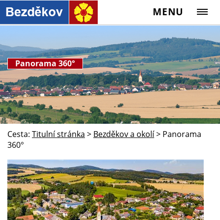
MENU
Panorama 360°
Cesta:
Titulní stránka
>
Bezděkov a okolí
>
Panorama
360°