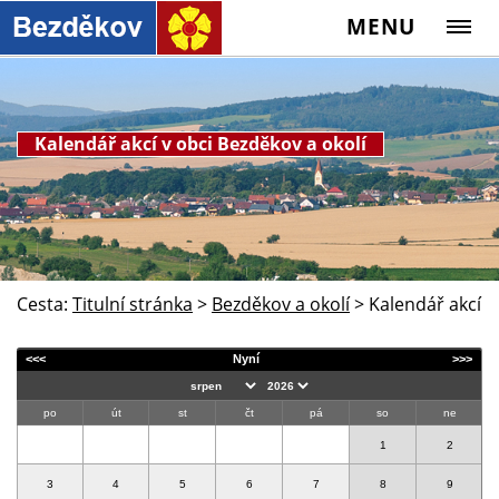
MENU
Kalendář akcí v obci Bezděkov a okolí
Cesta:
Titulní stránka
>
Bezděkov a okolí
>
Kalendář akcí
<<<
Nyní
>>>
po
út
st
čt
pá
so
ne
1
2
3
4
5
6
7
8
9