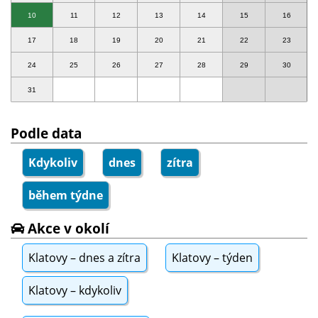
10
11
12
13
14
15
16
17
18
19
20
21
22
23
24
25
26
27
28
29
30
31
Podle data
Kdykoliv
dnes
zítra
během týdne
Akce v okolí
Klatovy – dnes a zítra
Klatovy – týden
Klatovy – kdykoliv