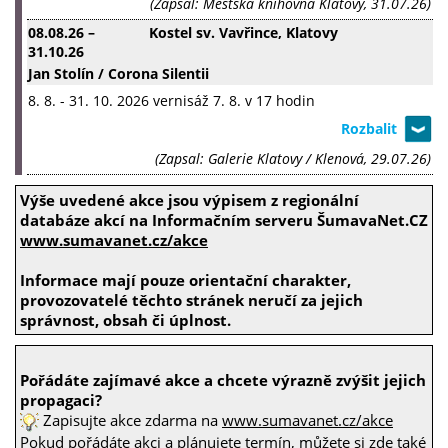
(Zapsal: Městská knihovna Klatovy, 31.07.26)
08.08.26
–
Kostel sv. Vavřince, Klatovy
31.10.26
Jan Stolín / Corona Silentii
8. 8. - 31. 10. 2026 vernisáž 7. 8. v 17 hodin
(Zapsal: Galerie Klatovy / Klenová, 29.07.26)
Výše uvedené akce jsou výpisem z regionální
databáze akcí na Informačním serveru ŠumavaNet.CZ
www.sumavanet.cz/akce
Informace mají pouze orientační charakter,
provozovatelé těchto stránek neručí za jejich
správnost, obsah či úplnost.
Pořádáte zajímavé akce a chcete výrazně zvýšit jejich
propagaci?
Zapisujte akce zdarma na
www.sumavanet.cz/akce
Pokud pořádáte akci a plánujete termín, můžete si zde také