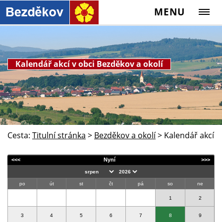
MENU
Kalendář akcí v obci Bezděkov a okolí
Cesta:
Titulní stránka
>
Bezděkov a okolí
>
Kalendář akcí
<<<
Nyní
>>>
po
út
st
čt
pá
so
ne
1
2
3
4
5
6
7
8
9