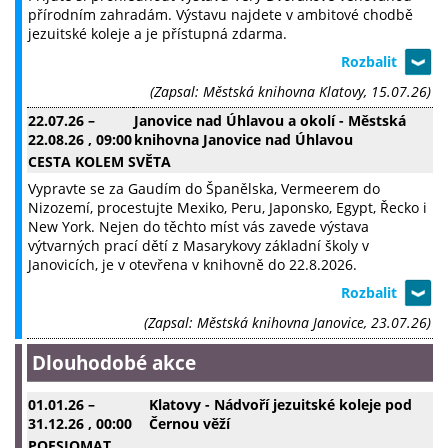
přírodním zahradám. Výstavu najdete v ambitové chodbě
jezuitské koleje a je přístupná zdarma.
(Zapsal: Městská knihovna Klatovy, 15.07.26)
22.07.26
–
Janovice nad Úhlavou a okolí - Městská
22.08.26
, 09:00
knihovna Janovice nad Úhlavou
CESTA KOLEM SVĚTA
Vypravte se za Gaudím do Španělska, Vermeerem do
Nizozemí, procestujte Mexiko, Peru, Japonsko, Egypt, Řecko i
New York. Nejen do těchto míst vás zavede výstava
výtvarných prací dětí z Masarykovy základní školy v
Janovicích, je v otevřena v knihovně do 22.8.2026.
(Zapsal: Městská knihovna Janovice, 23.07.26)
Dlouhodobé akce
01.01.26
–
Klatovy - Nádvoří jezuitské koleje pod
31.12.26
, 00:00
Černou věží
POESIOMAT