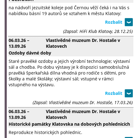
na nádvoří jezuitské koleje pod Černou věží čeká i na Vás s
nabídkou básní 19 autorů se vztahem k městu Klatovy:
(Zapsal: HiFï Klub Klatovy, 28.12.25)
06.03.26
–
Vlastivědné muzeum Dr. Hostaše v
13.09.26
Klatovech
Ozdoby dávné doby
Staré pravěké ozdoby a jejich výrobní technologie; výstavní
sál a chodba. Po dobu výstavy je k dispozici samoobslužná
pravěká šperkařská dílna vhodná pro rodiče s dětmi, pro
školky a malé školáky; výstavní sál; vstupné v rámci
vstupného na výstavu.
(Zapsal: Vlastivědné muzeum Dr. Hostaše, 17.03.26)
06.03.26
–
Vlastivědné muzeum Dr. Hostaše v
13.09.26
Klatovech
Historické památky Klatovska na dobových pohlednicích
Reprodukce historických pohlednic.