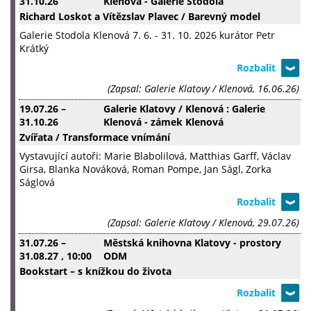
31.10.26
Klenová - Galerie Stodola
Richard Loskot a Vítězslav Plavec / Barevný model
Galerie Stodola Klenová 7. 6. - 31. 10. 2026 kurátor Petr
Krátký
(Zapsal: Galerie Klatovy / Klenová, 16.06.26)
19.07.26
–
Galerie Klatovy / Klenová : Galerie
31.10.26
Klenová - zámek Klenová
Zvířata / Transformace vnímání
Vystavující autoři: Marie Blabolilová, Matthias Garff, Václav
Girsa, Blanka Nováková, Roman Pompe, Jan Ságl, Zorka
Ságlová
(Zapsal: Galerie Klatovy / Klenová, 29.07.26)
31.07.26
–
Městská knihovna Klatovy - prostory
31.08.27
, 10:00
ODM
Bookstart – s knížkou do života