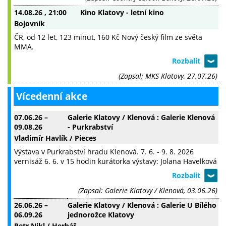
14.08.26
, 21:00
Kino Klatovy - letní kino
Bojovník
ČR, od 12 let, 123 minut, 160 Kč Nový český film ze světa
MMA.
(Zapsal: MKS Klatovy, 27.07.26)
Vícedenní akce
07.06.26
–
Galerie Klatovy / Klenová : Galerie Klenová
09.08.26
- Purkrabství
Vladimír Havlík / Pieces
Výstava v Purkrabství hradu Klenová. 7. 6. - 9. 8. 2026
vernisáž 6. 6. v 15 hodin kurátorka výstavy: Jolana Havelková
(Zapsal: Galerie Klatovy / Klenová, 03.06.26)
26.06.26
–
Galerie Klatovy / Klenová : Galerie U Bílého
06.09.26
jednorožce Klatovy
Petr Nikl / Herbář