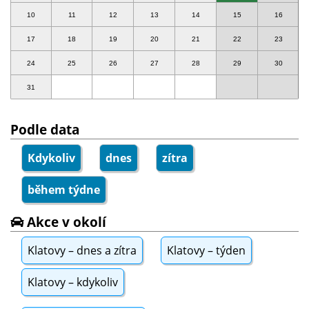
10
11
12
13
14
15
16
17
18
19
20
21
22
23
24
25
26
27
28
29
30
31
Podle data
Kdykoliv
dnes
zítra
během týdne
Akce v okolí
Klatovy – dnes a zítra
Klatovy – týden
Klatovy – kdykoliv