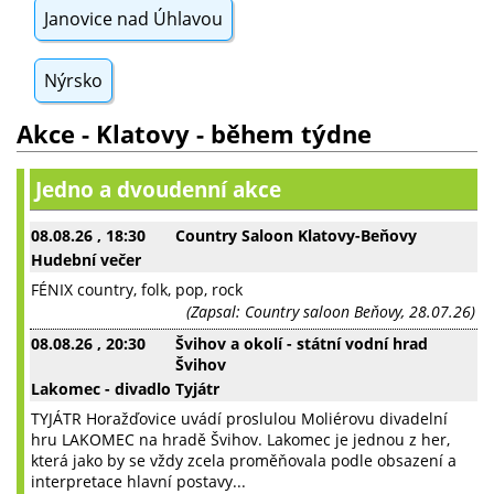
Janovice nad Úhlavou
Nýrsko
Akce - Klatovy - během týdne
Jedno a dvoudenní akce
08.08.26
, 18:30
Country Saloon Klatovy-Beňovy
Hudební večer
FÉNIX country, folk, pop, rock
(Zapsal: Country saloon Beňovy, 28.07.26)
08.08.26
, 20:30
Švihov a okolí - státní vodní hrad
Švihov
Lakomec - divadlo Tyjátr
TYJÁTR Horažďovice uvádí proslulou Moliérovu divadelní
hru LAKOMEC na hradě Švihov. Lakomec je jednou z her,
která jako by se vždy zcela proměňovala podle obsazení a
interpretace hlavní postavy...