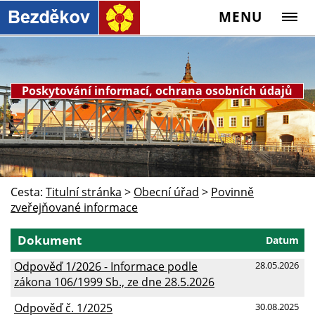
MENU
Poskytování informací, ochrana osobních údajů
Cesta:
Titulní stránka
>
Obecní úřad
>
Povinně
zveřejňované informace
Dokument
Datum
Odpověď 1/2026 - Informace podle
28.05.2026
zákona 106/1999 Sb., ze dne 28.5.2026
Odpověď č. 1/2025
30.08.2025