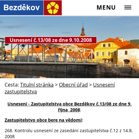
MENU
Usnesení č.13/08 ze dne 9.10.2008
Cesta:
Titulní stránka
>
Obecní úřad
>
Usnesení
zastupitelstva
Usnesení - Zastupitelstva obce Bezděkov č.13/08 ze dne 9.
října
2008
:
Zastupitelstvo obce bere na vědomí
:
268. Kontrolu usnesení ze zasedání zastupitelstva č.12 z 14.8.
2008