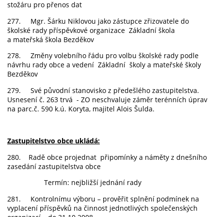
stožáru pro přenos dat
277. Mgr. Šárku Niklovou jako zástupce zřizovatele do
školské rady příspěvkové organizace Základní škola
a mateřská škola Bezděkov
278. Změny volebního řádu pro volbu školské rady podle
návrhu rady obce a vedení Základní školy a mateřské školy
Bezděkov
279. Své původní stanovisko z předešlého zastupitelstva.
Usnesení č. 263 trvá - ZO neschvaluje záměr terénních úprav
na parc.č. 590 k.ú. Koryta, majitel Alois Šulda.
Zastupitelstvo obce ukládá:
280. Radě obce projednat připomínky a náměty z dnešního
zasedání zastupitelstva obce
Termín: nejbližší jednání rady
281. Kontrolnímu výboru – prověřit splnění podmínek na
vyplacení příspěvků na činnost jednotlivých společenských