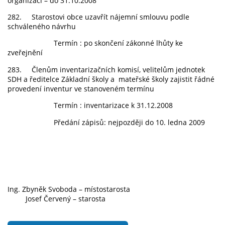
organizací – do 31.10.2008
282. Starostovi obce uzavřít nájemní smlouvu podle
schváleného návrhu
Termín : po skončení zákonné lhůty ke
zveřejnění
283. Členům inventarizačních komisí, velitelům jednotek
SDH a ředitelce Základní školy a mateřské školy zajistit řádné
provedení inventur ve stanoveném termínu
Termín : inventarizace k 31.12.2008
Předání zápisů: nejpozději do 10. ledna 2009
Ing. Zbyněk Svoboda – místostarosta
Josef Červený – starosta