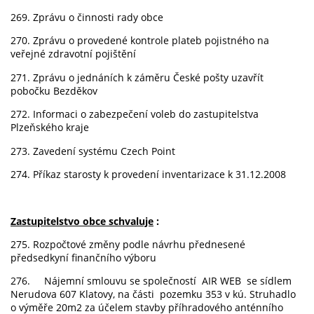
269. Zprávu o činnosti rady obce
270. Zprávu o provedené kontrole plateb pojistného na
veřejné zdravotní pojištění
271. Zprávu o jednáních k záměru České pošty uzavřít
pobočku Bezděkov
272. Informaci o zabezpečení voleb do zastupitelstva
Plzeňského kraje
273. Zavedení systému Czech Point
274. Příkaz starosty k provedení inventarizace k 31.12.2008
Zastupitelstvo obce schvaluje
:
275. Rozpočtové změny podle návrhu přednesené
předsedkyní finančního výboru
276. Nájemní smlouvu se společností AIR WEB se sídlem
Nerudova 607 Klatovy, na části pozemku 353 v kú. Struhadlo
o výměře 20m2 za účelem stavby příhradového anténního