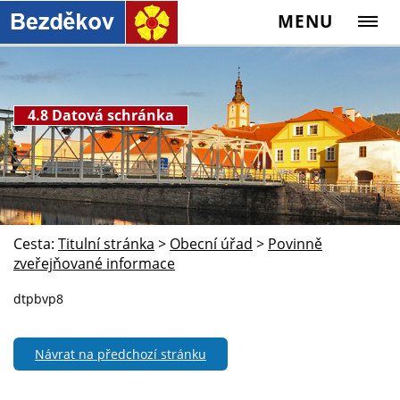
MENU
4.8 Datová schránka
Cesta:
Titulní stránka
>
Obecní úřad
>
Povinně
zveřejňované informace
dtpbvp8
Návrat na předchozí stránku