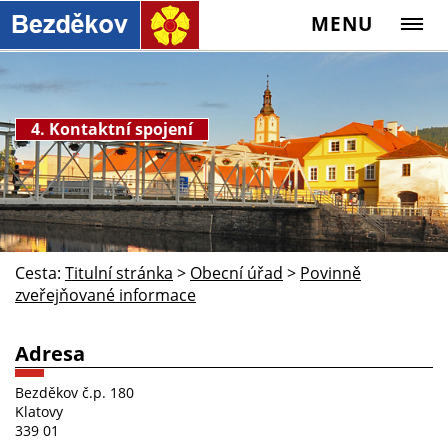
MENU
4. Kontaktní spojení
Cesta:
Titulní stránka
>
Obecní úřad
>
Povinně
zveřejňované informace
Adresa
Bezděkov č.p. 180
Klatovy
339 01