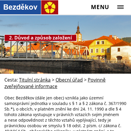
MENU
2. Důvod a způsob založení
Cesta:
Titulní stránka
>
Obecní úřad
>
Povinně
zveřejňované informace
Obec Bezděkov (dále jen obec) vznikla jako územní
samosprávní jednotka v souladu s § 1 a § 2 zákona č. 367/1990
Sb.*), o obcích, v platném znění ke dni 24. 11. 1990 a dle § 4
tohoto zákona vystupuje v právních vztazích svým jménem
a nese odpovědnost z těchto vztahů vyplývající, tedy je
právnickou osobou ve smyslu § 18 odst. 2 písm. c/ zákona č.