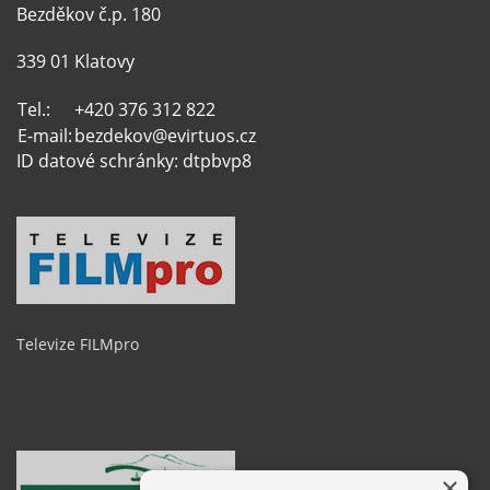
Bezděkov č.p. 180
339 01 Klatovy
Tel.:
+420 376 312 822
E-mail:
bezdekov@evirtuos.cz
ID datové schránky: dtpbvp8
Televize FILMpro
×