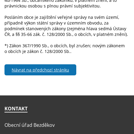
40/1964 Sb., občanského zákoníku, v platném znění, a to
právnickou osobou s plnou právní subjektivitou.
Posláním obce je zajištění veřejné správy na svém území,
případně výkon státní správy v územním obvodu, za
podmínek stanovených zákony (zejména hlava sedmá Ústavy
ČR, a §§ 35-66 zák. č. 128/2000 Sb., o obcích, v platném znění).
*) Zákon 367/1990 Sb., o obcích, byl zrušen; novým zákonem
o obcích je zákon č. 128/2000 Sb..
Návrat na předchozí stránku
KONTAKT
Obecní úřad Bezděkov