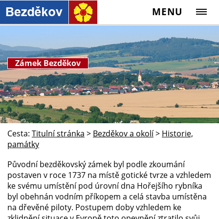
MENU
Zámek Bezděkov
Cesta:
Titulní stránka
>
Bezděkov a okolí
>
Historie,
památky
Původní bezděkovský zámek byl podle zkoumání
postaven v roce 1737 na místě gotické tvrze a vzhledem
ke svému umístění pod úrovní dna Hořejšího rybníka
byl obehnán vodním příkopem a celá stavba umístěna
na dřevěné piloty. Postupem doby vzhledem ke
zklidnění situace v Evropě toto opevnění ztratilo svůj