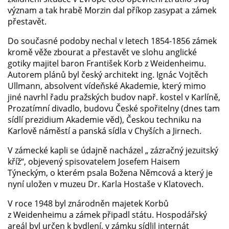
význam a tak hrabě Morzin dal příkop zasypat a zámek
přestavět.
Do současné podoby nechal v letech 1854-1856 zámek
kromě věže zbourat a přestavět ve slohu anglické
gotiky majitel baron František Korb z Weidenheimu.
Autorem plánů byl český architekt ing. Ignác Vojtěch
Ullmann, absolvent vídeňské Akademie, který mimo
jiné navrhl řadu pražských budov např. kostel v Karlíně,
Prozatímní divadlo, budovu České spořitelny (dnes tam
sídlí prezidium Akademie věd), Českou techniku na
Karlově náměstí a panská sídla v Chyších a Jirnech.
V zámecké kapli se údajně nacházel „ zázračný jezuitský
kříž“, objevený spisovatelem Josefem Haisem
Týneckým, o kterém psala Božena Němcová a který je
nyní uložen v muzeu Dr. Karla Hostaše v Klatovech.
V roce 1948 byl znárodněn majetek Korbů
z Weidenheimu a zámek připadl státu. Hospodářský
areál byl určen k bydlení, v zámku sídlil internát