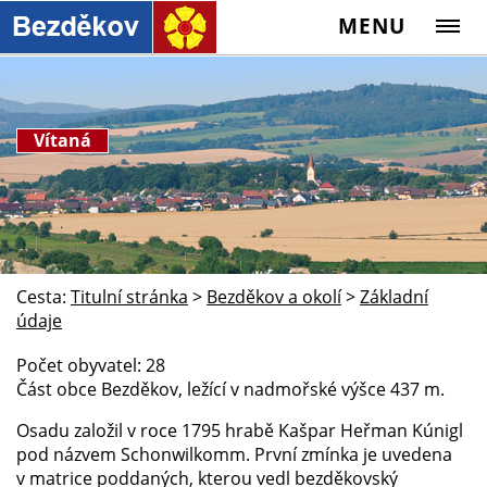
MENU
Vítaná
Cesta:
Titulní stránka
>
Bezděkov a okolí
>
Základní
údaje
Počet obyvatel: 28
Část obce Bezděkov, ležící v nadmořské výšce 437 m.
Osadu založil v roce 1795 hrabě Kašpar Heřman Kúnigl
pod názvem Schonwilkomm. První zmínka je uvedena
v matrice poddaných, kterou vedl bezděkovský