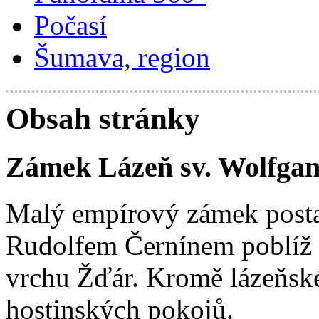
Počasí
Šumava, region
Obsah stránky
Zámek Lázeň sv. Wolfgan
Malý empírový zámek postav
Rudolfem Černínem poblíž 
vrchu Žďár. Kromě lázeňské
hostinských pokojů.