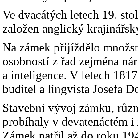
Ve dvacátých letech 19. stol
založen anglický krajinářsk
Na zámek přijíždělo množst
osobností z řad zejména ná
a inteligence. V letech 181
buditel a lingvista Josefa 
Stavební vývoj zámku, různé
probíhaly v devatenáctém i 
Zámek patřil až do roku 19