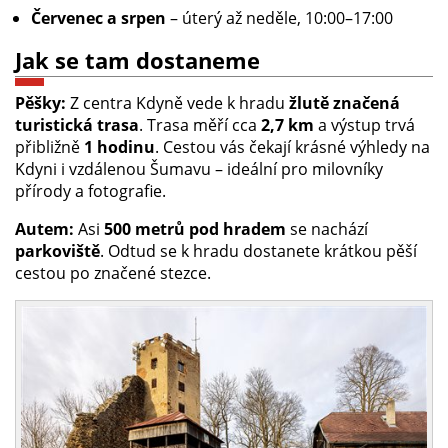
Červenec a srpen
– úterý až neděle, 10:00–17:00
Jak se tam dostaneme
Pěšky:
Z centra Kdyně vede k hradu
žlutě značená
turistická trasa
. Trasa měří cca
2,7 km
a výstup trvá
přibližně
1 hodinu
. Cestou vás čekají krásné výhledy na
Kdyni i vzdálenou Šumavu – ideální pro milovníky
přírody a fotografie.
Autem:
Asi
500 metrů pod hradem
se nachází
parkoviště
. Odtud se k hradu dostanete krátkou pěší
cestou po značené stezce.