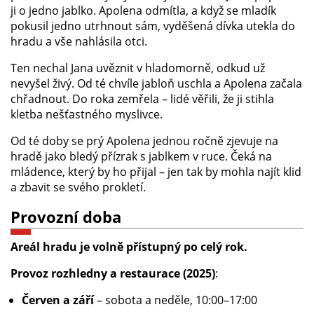
ji o jedno jablko. Apolena odmítla, a když se mladík
pokusil jedno utrhnout sám, vyděšená dívka utekla do
hradu a vše nahlásila otci.
Ten nechal Jana uvěznit v hladomorně, odkud už
nevyšel živý. Od té chvíle jabloň uschla a Apolena začala
chřadnout. Do roka zemřela – lidé věřili, že ji stihla
kletba nešťastného myslivce.
Od té doby se prý Apolena jednou ročně zjevuje na
hradě jako bledý přízrak s jablkem v ruce. Čeká na
mládence, který by ho přijal – jen tak by mohla najít klid
a zbavit se svého prokletí.
Provozní doba
Areál hradu je volně přístupný po celý rok.
Provoz rozhledny a restaurace (2025)
:
Červen a září
– sobota a neděle, 10:00–17:00