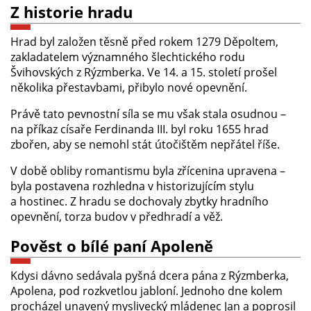
Z historie hradu
Hrad byl založen těsně před rokem 1279 Děpoltem,
zakladatelem významného šlechtického rodu
Švihovských z Rýzmberka. Ve 14. a 15. století prošel
několika přestavbami, přibylo nové opevnění.
Právě tato pevnostní síla se mu však stala osudnou –
na příkaz císaře Ferdinanda III. byl roku 1655 hrad
zbořen, aby se nemohl stát útočištěm nepřátel říše.
V době obliby romantismu byla zřícenina upravena –
byla postavena rozhledna v historizujícím stylu
a hostinec. Z hradu se dochovaly zbytky hradního
opevnění, torza budov v předhradí a věž.
Pověst o bílé paní Apoleně
Kdysi dávno sedávala pyšná dcera pána z Rýzmberka,
Apolena, pod rozkvetlou jabloní. Jednoho dne kolem
procházel unavený myslivecký mládenec Jan a poprosil