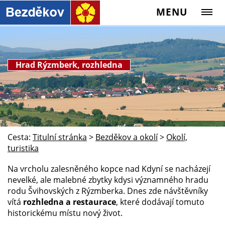
MENU
Hrad Rýzmberk, rozhledna
Cesta:
Titulní stránka
>
Bezděkov a okolí
>
Okolí,
turistika
Na vrcholu zalesněného kopce nad Kdyní se nacházejí
nevelké, ale malebné zbytky kdysi významného hradu
rodu Švihovských z Rýzmberka. Dnes zde návštěvníky
vítá
rozhledna a restaurace
, které dodávají tomuto
historickému místu nový život.