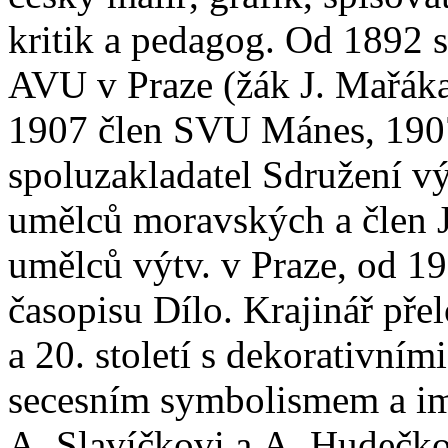
kritik a pedagog. Od 1892 
AVU v Praze (žák J. Mařáka
1907 člen SVU Mánes, 190
spoluzakladatel Sdružení v
umělců moravských a člen 
umělců výtv. v Praze, od 1
časopisu Dílo. Krajinář pře
a 20. století s dekorativním
secesním symbolismem a i
A. Slavíčkovi a A. Hudečko