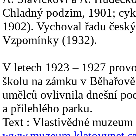
Chladný podzim, 1901; cyk
1902). Vychoval řadu český
Vzpomínky (1932).
V letech 1923 – 1927 prov
školu na zámku v Běhařově
umělců ovlivnila dnešní p
a přilehlého parku.
Text : Vlastivědné muzeum 
www.muzeum.klatovynet.c