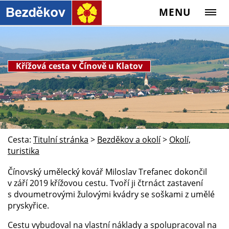
MENU
Křížová cesta v Čínově u Klatov
Cesta:
Titulní stránka
>
Bezděkov a okolí
>
Okolí,
turistika
Čínovský umělecký kovář Miloslav Trefanec dokončil
v září 2019 křížovou cestu. Tvoří ji čtrnáct zastavení
s dvoumetrovými žulovými kvádry se soškami z umělé
pryskyřice.
Cestu vybudoval na vlastní náklady a spolupracoval na