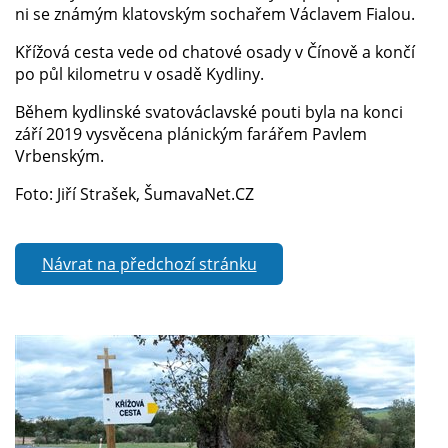
ni se známým klatovským sochařem Václavem Fialou.
Křížová cesta vede od chatové osady v Čínově a končí
po půl kilometru v osadě Kydliny.
Během kydlinské svatováclavské pouti byla na konci
září 2019 vysvěcena plánickým farářem Pavlem
Vrbenským.
Foto: Jiří Strašek, ŠumavaNet.CZ
Návrat na předchozí stránku